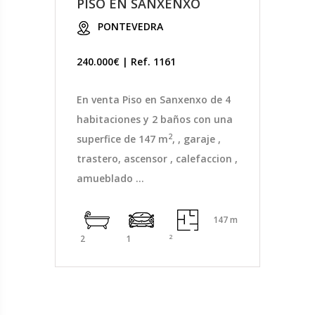
PISO EN SANXENXO
PONTEVEDRA
240.000€ | Ref. 1161
En venta Piso en Sanxenxo de 4
habitaciones y 2 baños con una
2
superfice de 147 m
, , garaje ,
trastero, ascensor , calefaccion ,
amueblado ...
147 m
2
2
1