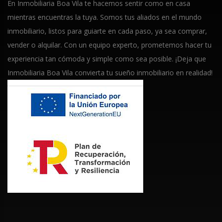
En Inmobiliaria Boa Vila te hacemos sentir como en casa
mientras encuentras la tuya. Somos tus aliados en el mundo
inmobiliario, listos para guiarte en cada paso, ya sea comprar,
vender o alquilar. Con un equipo experto, prometemos hacer tu
experiencia tan cómoda y simple como sea posible. ¡Deja que
Inmobiliaria Boa Vila convierta tu sueño inmobiliario en realidad!