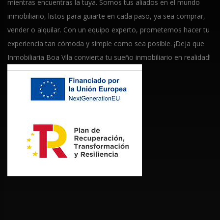
mientras encuentras la tuya. Somos tus aliados en el mundo
inmobiliario, listos para guiarte en cada paso, ya sea comprar,
vender o alquilar. Con un equipo experto, prometemos hacer tu
experiencia tan cómoda y simple como sea posible. ¡Deja que
Inmobiliaria Boa Vila convierta tu sueño inmobiliario en realidad!