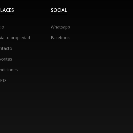
LACES
SOCIAL
cio
Whatsapp
vía tu propiedad
Facebook
ntacto
voritas
ndiciones
GPD