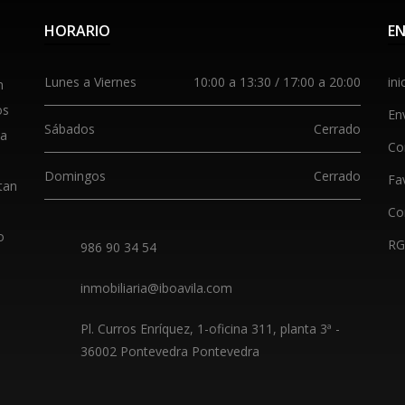
HORARIO
EN
Lunes a Viernes
10:00 a 13:30 / 17:00 a 20:00
ini
n
os
En
Sábados
Cerrado
da
Co
Domingos
Cerrado
Fa
tan
Co
o
R
986 90 34 54
inmobiliaria@iboavila.com
Pl. Curros Enríquez, 1-oficina 311, planta 3ª
-
36002
Pontevedra Pontevedra