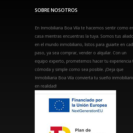
SOBRE NOSOTROS
En Inmobiliaria Boa Vila te hacemos sentir como e
casa mientras encuentras la tuya. Somos tus aliad
en el mundo inmobiliario, listos para guiarte en ca
paso, ya sea comprar, vender o alquilar. Con un
equipo experto, prometemos hacer tu experiencia 
cómoda y simple como sea posible. ¡Deja que
Inmobiliaria Boa Vila convierta tu sueño inmobiliari
en realidad!