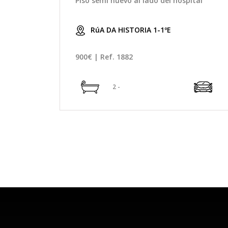
Piso semi nuevo al lado del hospital
RúA DA HISTORIA 1-1ºE
900€ | Ref. 1882
2 -