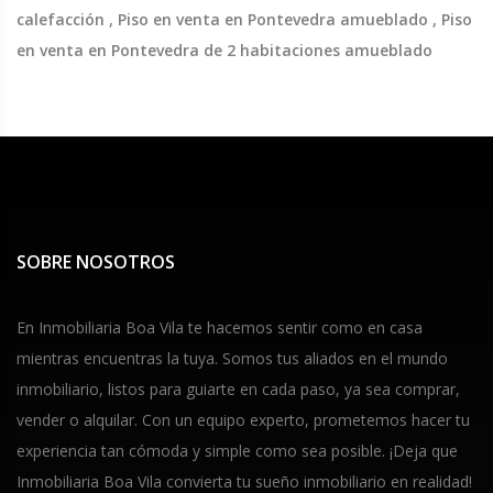
calefacción , Piso en venta en Pontevedra amueblado , Piso
en venta en Pontevedra de 2 habitaciones amueblado
SOBRE NOSOTROS
En Inmobiliaria Boa Vila te hacemos sentir como en casa
mientras encuentras la tuya. Somos tus aliados en el mundo
inmobiliario, listos para guiarte en cada paso, ya sea comprar,
vender o alquilar. Con un equipo experto, prometemos hacer tu
experiencia tan cómoda y simple como sea posible. ¡Deja que
Inmobiliaria Boa Vila convierta tu sueño inmobiliario en realidad!