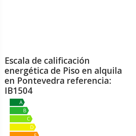
Escala de calificación
energética de Piso en alquila
en Pontevedra referencia:
IB1504
A
B
C
D
E