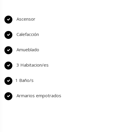
Ascensor
Calefacción
Amueblado
3 Habitacion/es
1 Baño/s
Armarios empotrados