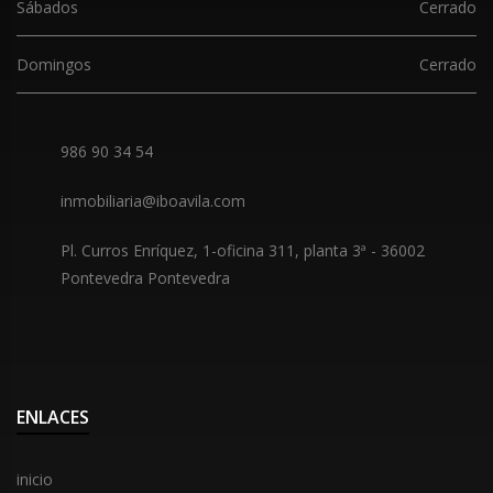
Sábados
Cerrado
Domingos
Cerrado
986 90 34 54
inmobiliaria@iboavila.com
Pl. Curros Enríquez, 1-oficina 311, planta 3ª
-
36002
Pontevedra Pontevedra
ENLACES
inicio